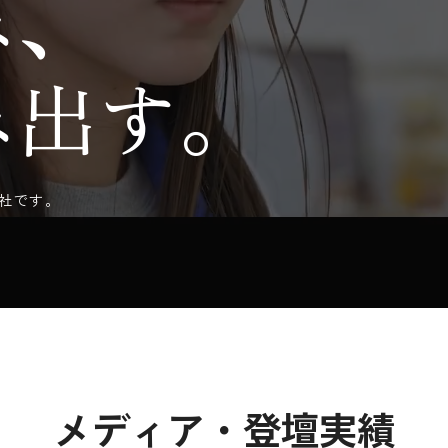
み、
み出す。
社です。
メディア・登壇実績