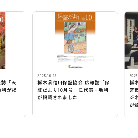
2025.10.15
2025.07.26
栃木県信用保証協会 広報誌「保
栃木県中小企
証だより10月号」に代表・毛利
宮市東図書館
が掲載されました
ジネス支援講
が登壇しまし