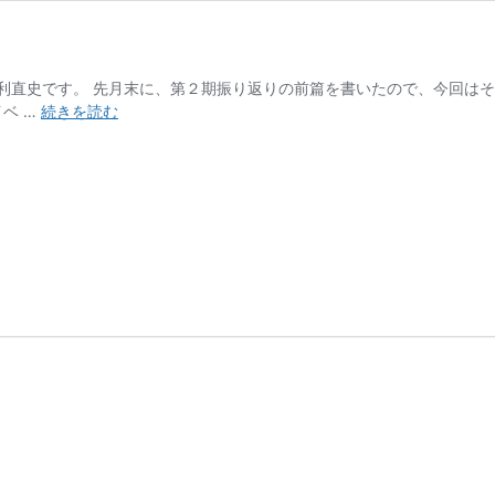
直史です。 先月末に、第２期振り返りの前篇を書いたので、今回はその
第
ベ …
続きを読む
2
期
振
り
返
り-
後
篇-